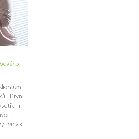
ybového
klientům
ků. První
ošetření
avení
ý nácvik,