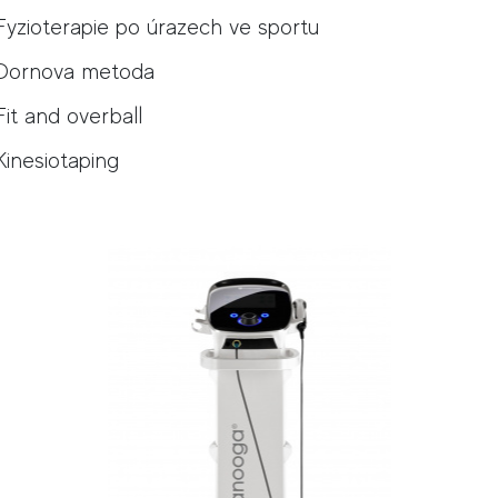
Fyzioterapie po úrazech ve sportu
Dornova metoda
Fit and overball
Kinesiotaping