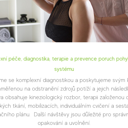
xní péče, diagnostika, terapie a prevence poruch poh
systému
e se komplexní diagnostikou a poskytujeme svým 
zaměřenou na odstranění zdrojů potíží a jejich násled
a obsahuje kineziologický rozbor, terapii založenou 
ých tkání, mobilizacích, individuálním cvičení a sest
tačního plánu. Další návštěvy jsou důležité pro správn
opakování a uvolnění.