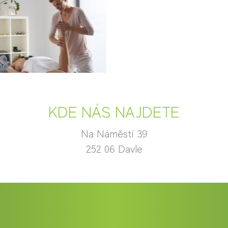
KDE NÁS NAJDETE
Na Náměstí 39
252 06 Davle