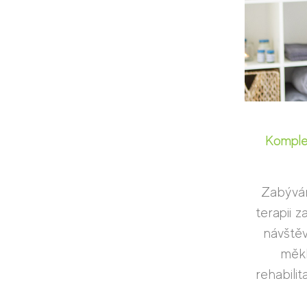
Komple
Zabývám
terapii 
návštěv
měkk
rehabili